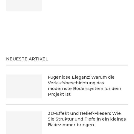
NEUESTE ARTIKEL
Fugenlose Eleganz: Warum die
Verlaufsbeschichtung das
modernste Bodensystem für dein
Projekt ist
3D-Effekt und Relief-Fliesen: Wie
Sie Struktur und Tiefe in ein kleines
Badezimmer bringen