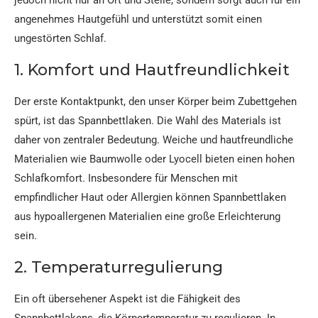
angenehmes Hautgefühl und unterstützt somit einen
ungestörten Schlaf.
1. Komfort und Hautfreundlichkeit
Der erste Kontaktpunkt, den unser Körper beim Zubettgehen
spürt, ist das Spannbettlaken. Die Wahl des Materials ist
daher von zentraler Bedeutung. Weiche und hautfreundliche
Materialien wie Baumwolle oder Lyocell bieten einen hohen
Schlafkomfort. Insbesondere für Menschen mit
empfindlicher Haut oder Allergien können Spannbettlaken
aus hypoallergenen Materialien eine große Erleichterung
sein.
2. Temperaturregulierung
Ein oft übersehener Aspekt ist die Fähigkeit des
Spannbettlakens, die Körpertemperatur zu regulieren. In