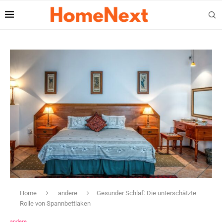
Home
andere
Gesunder Schlaf: Die unterschätzte
Rolle von Spannbettlaken
andere