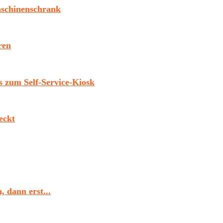
aschinenschrank
ren
 zum Self-Service-Kiosk
eckt
 dann erst...