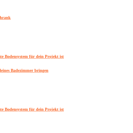
chrank
e Bodensystem für dein Projekt ist
 kleines Badezimmer bringen
e Bodensystem für dein Projekt ist