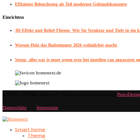
Effiziente Beleuchtung als Teil moderner Gebäudekonzepte
Einrichten
3D-Effekt und Relief-Fliesen: Wie Sie Struktur und Tiefe in ein
Warum Holz das Badezimmer 2026 wohnlicher macht
Setup: alles wat je moet weten over het instellen van apparaten e
@2019 - All Right Reserved. Designed and Developed by
PenciDesig
Datenschütz
Impressum
Smart home
Thema