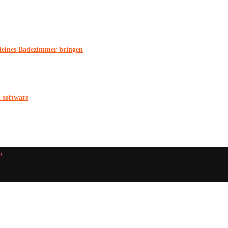
 kleines Badezimmer bringen
n software
n