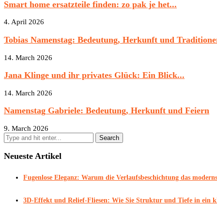
Smart home ersatzteile finden: zo pak je het...
4. April 2026
Tobias Namenstag: Bedeutung, Herkunft und Traditione
14. March 2026
Jana Klinge und ihr privates Glück: Ein Blick...
14. March 2026
Namenstag Gabriele: Bedeutung, Herkunft und Feiern
9. March 2026
Neueste Artikel
Fugenlose Eleganz: Warum die Verlaufsbeschichtung das modernst
3D-Effekt und Relief-Fliesen: Wie Sie Struktur und Tiefe in ein