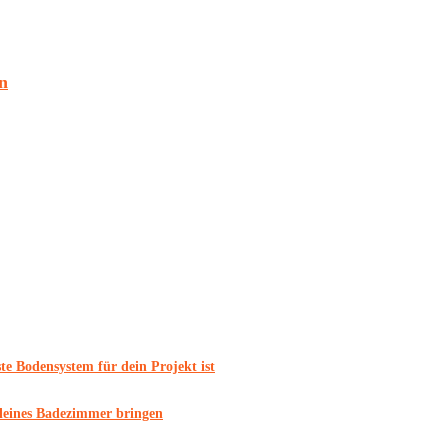
n
e Bodensystem für dein Projekt ist
 kleines Badezimmer bringen