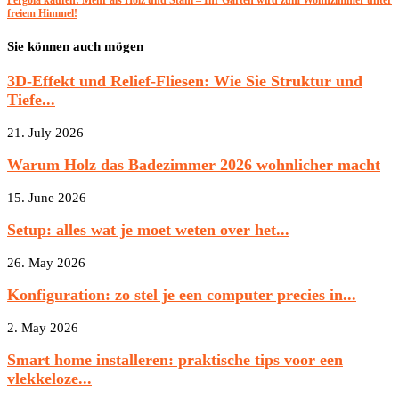
Pergola kaufen: Mehr als Holz und Stahl – Ihr Garten wird zum Wohnzimmer unter
freiem Himmel!
Sie können auch mögen
3D-Effekt und Relief-Fliesen: Wie Sie Struktur und
Tiefe...
21. July 2026
Warum Holz das Badezimmer 2026 wohnlicher macht
15. June 2026
Setup: alles wat je moet weten over het...
26. May 2026
Konfiguration: zo stel je een computer precies in...
2. May 2026
Smart home installeren: praktische tips voor een
vlekkeloze...