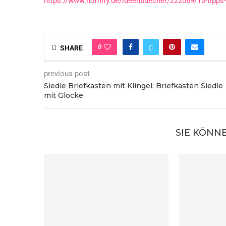
https://www.homify.de/ideenbuecher/222069/10-tipps-f
0
SHARE
previous post
Siedle Briefkasten mit Klingel: Briefkasten Siedle
mit Glocke
SIE KÖNN