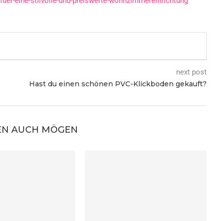
uer-eine-stilvolle-und-preiswerte-wohnzimmereinrichtung
next post
Hast du einen schönen PVC-Klickboden gekauft?
EN AUCH MÖGEN