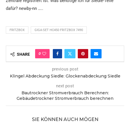
Zentrale registriert ist. Was benötige ich für Siedle-Teile
dafür? newby-nn …..
FRITZBOX
GIGA-SET HC450 FRITZBOX 7490
0
SHARE
previous post
Klingel Abdeckung Siedle: Glockenabdeckung Siedle
next post
Bautrockner Stromverbrauch Berechnen:
Gebäudetrockner Stromverbrauch berechnen
SIE KÖNNEN AUCH MÖGEN