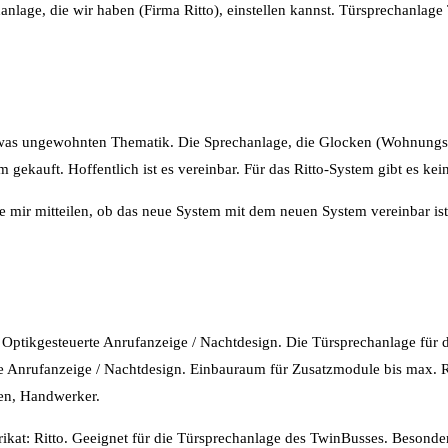
anlage, die wir haben (Firma Ritto), einstellen kannst. Türsprechanla
was ungewohnten Thematik. Die Sprechanlage, die Glocken (Wohnungstü
ekauft. Hoffentlich ist es vereinbar. Für das Ritto-System gibt es kei
e mir mitteilen, ob das neue System mit dem neuen System vereinbar is
 Optikgesteuerte Anrufanzeige / Nachtdesign. Die Türsprechanlage für 
le Anrufanzeige / Nachtdesign. Einbauraum für Zusatzmodule bis max.
ten, Handwerker.
ikat: Ritto. Geeignet für die Türsprechanlage des TwinBusses. Besonder