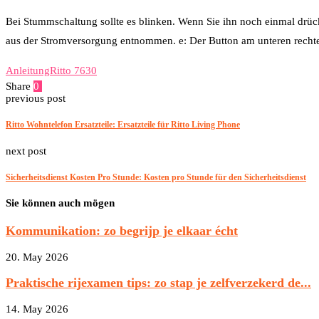
Bei Stummschaltung sollte es blinken. Wenn Sie ihn noch einmal drücke
aus der Stromversorgung entnommen. e: Der Button am unteren rechten
Anleitung
Ritto 7630
Share
0
Facebook
Twitter
Pinterest
Email
previous post
Ritto Wohntelefon Ersatzteile: Ersatzteile für Ritto Living Phone
next post
Sicherheitsdienst Kosten Pro Stunde: Kosten pro Stunde für den Sicherheitsdienst
Sie können auch mögen
Kommunikation: zo begrijp je elkaar écht
20. May 2026
Praktische rijexamen tips: zo stap je zelfverzekerd de...
14. May 2026