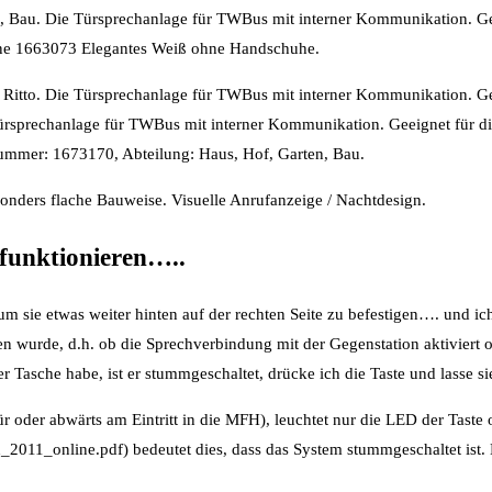
en, Bau. Die Türsprechanlage für TWBus mit interner Kommunikation. Ge
hone 1663073 Elegantes Weiß ohne Handschuhe.
t: Ritto. Die Türsprechanlage für TWBus mit interner Kommunikation. G
 Türsprechanlage für TWBus mit interner Kommunikation. Geeignet für 
lenummer: 1673170, Abteilung: Haus, Hof, Garten, Bau.
sonders flache Bauweise. Visuelle Anrufanzeige / Nachtdesign.
 funktionieren…..
 um sie etwas weiter hinten auf der rechten Seite zu befestigen…. und 
n wurde, d.h. ob die Sprechverbindung mit der Gegenstation aktiviert 
Tasche habe, ist er stummgeschaltet, drücke ich die Taste und lasse sie
r oder abwärts am Eintritt in die MFH), leuchtet nur die LED der Tas
011_online.pdf) bedeutet dies, dass das System stummgeschaltet ist. E