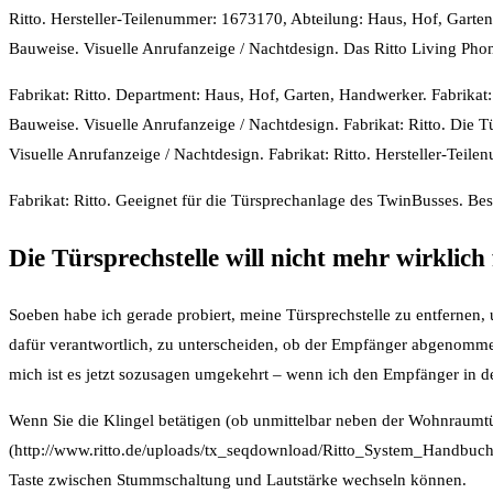
Ritto. Hersteller-Teilenummer: 1673170, Abteilung: Haus, Hof, Gart
Bauweise. Visuelle Anrufanzeige / Nachtdesign. Das Ritto Living P
Fabrikat: Ritto. Department: Haus, Hof, Garten, Handwerker. Fabrika
Bauweise. Visuelle Anrufanzeige / Nachtdesign. Fabrikat: Ritto. Die
Visuelle Anrufanzeige / Nachtdesign. Fabrikat: Ritto. Hersteller-Tei
Fabrikat: Ritto. Geeignet für die Türsprechanlage des TwinBusses. Be
Die Türsprechstelle will nicht mehr wirklich
Soeben habe ich gerade probiert, meine Türsprechstelle zu entfernen,
dafür verantwortlich, zu unterscheiden, ob der Empfänger abgenomme
mich ist es jetzt sozusagen umgekehrt – wenn ich den Empfänger in der 
Wenn Sie die Klingel betätigen (ob unmittelbar neben der Wohnraumtü
(http://www.ritto.de/uploads/tx_seqdownload/Ritto_System_Handbuch_2
Taste zwischen Stummschaltung und Lautstärke wechseln können.