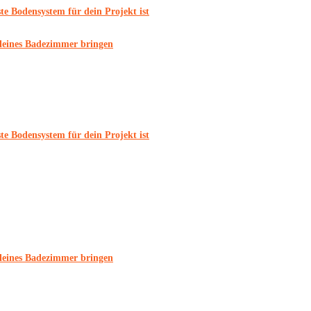
e Bodensystem für dein Projekt ist
 kleines Badezimmer bringen
e Bodensystem für dein Projekt ist
 kleines Badezimmer bringen