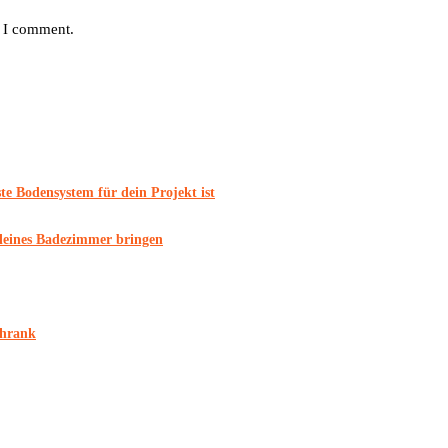
e I comment.
e Bodensystem für dein Projekt ist
 kleines Badezimmer bringen
chrank