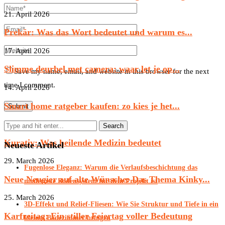
21. April 2026
Prekär: Was das Wort bedeutet und warum es...
17. April 2026
Slimme deurbel met camera: waar let je op...
Save my name, email, and website in this browser for the next
time I comment.
14. April 2026
Smart home ratgeber kaufen: zo kies je het...
8. April 2026
Kurativ: Was heilende Medizin bedeutet
Neueste Artikel
29. March 2026
Fugenlose Eleganz: Warum die Verlaufsbeschichtung das
Neue Neugier auf alte Wünsche: Das Thema Kinky...
modernste Bodensystem für dein Projekt ist
25. March 2026
3D-Effekt und Relief-Fliesen: Wie Sie Struktur und Tiefe in ein
Karfreitag: Ein stiller Feiertag voller Bedeutung
kleines Badezimmer bringen