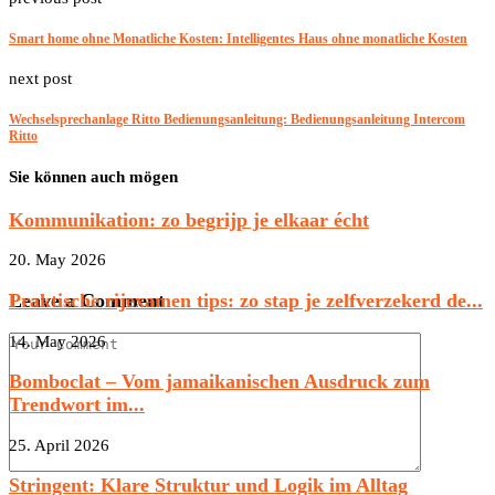
Smart home ohne Monatliche Kosten: Intelligentes Haus ohne monatliche Kosten
next post
Wechselsprechanlage Ritto Bedienungsanleitung: Bedienungsanleitung Intercom
Ritto
Sie können auch mögen
Kommunikation: zo begrijp je elkaar écht
20. May 2026
Praktische rijexamen tips: zo stap je zelfverzekerd de...
Leave a Comment
14. May 2026
Bomboclat – Vom jamaikanischen Ausdruck zum
Trendwort im...
25. April 2026
Stringent: Klare Struktur und Logik im Alltag