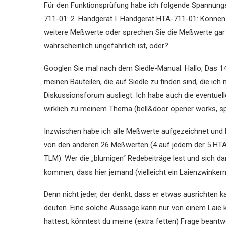
Für den Funktionsprüfung habe ich folgende Spannung
711-01: 2. Handgerät I. Handgerät HTA-711-01: Können
weitere Meßwerte oder sprechen Sie die Meßwerte gar n
wahrscheinlich ungefährlich ist, oder?
Googlen Sie mal nach dem Siedle-Manual. Hallo, Das 143
meinen Bauteilen, die auf Siedle zu finden sind, die ich
Diskussionsforum ausliegt. Ich habe auch die eventuell
wirklich zu meinem Thema (bell&door opener works, sp
Inzwischen habe ich alle Meßwerte aufgezeichnet und k
von den anderen 26 Meßwerten (4 auf jedem der 5 HTA
TLM). Wer die „blumigen“ Redebeiträge lest und sich 
kommen, dass hier jemand (vielleicht ein Laienzwinkern
Denn nicht jeder, der denkt, dass er etwas ausrichten k
deuten. Eine solche Aussage kann nur von einem Laie
hattest, könntest du meine (extra fetten) Frage bean