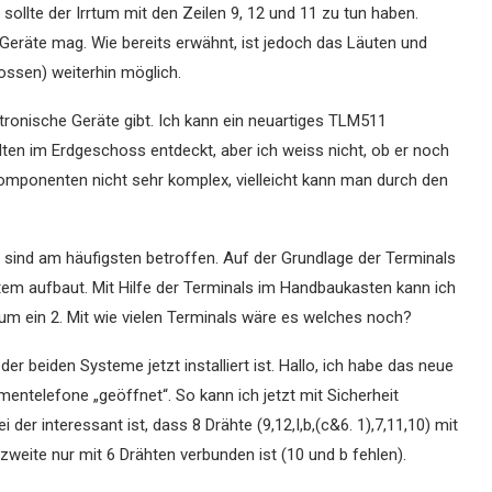
 sollte der Irrtum mit den Zeilen 9, 12 und 11 zu tun haben.
Geräte mag. Wie bereits erwähnt, ist jedoch das Läuten und
ossen) weiterhin möglich.
tronische Geräte gibt. Ich kann ein neuartiges TLM511
ten im Erdgeschoss entdeckt, aber ich weiss nicht, ob er noch
 Komponenten nicht sehr komplex, vielleicht kann man durch den
ind am häufigsten betroffen. Auf der Grundlage der Terminals
m aufbaut. Mit Hilfe der Terminals im Handbaukasten kann ich
 um ein 2. Mit wie vielen Terminals wäre es welches noch?
der beiden Systeme jetzt installiert ist. Hallo, ich habe das neue
rmentelefone „geöffnet“. So kann ich jetzt mit Sicherheit
der interessant ist, dass 8 Drähte (9,12,I,b,(c&6. 1),7,11,10) mit
eite nur mit 6 Drähten verbunden ist (10 und b fehlen).