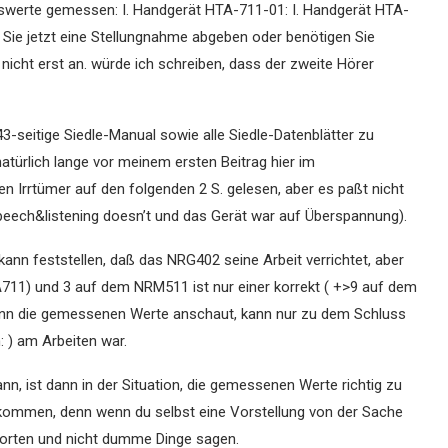
swerte gemessen: I. Handgerät HTA-711-01: I. Handgerät HTA-
 Sie jetzt eine Stellungnahme abgeben oder benötigen Sie
icht erst an. würde ich schreiben, dass der zweite Hörer
-seitige Siedle-Manual sowie alle Siedle-Datenblätter zu
 natürlich lange vor meinem ersten Beitrag hier im
en Irrtümer auf den folgenden 2 S. gelesen, aber es paßt nicht
eech&listening doesn’t und das Gerät war auf Überspannung).
ann feststellen, daß das NRG402 seine Arbeit verrichtet, aber
711) und 3 auf dem NRM511 ist nur einer korrekt ( +>9 auf dem
dann die gemessenen Werte anschaut, kann nur zu dem Schluss
: ) am Arbeiten war.
ann, ist dann in der Situation, die gemessenen Werte richtig zu
 kommen, denn wenn du selbst eine Vorstellung von der Sache
tworten und nicht dumme Dinge sagen.