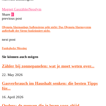
Magnet Gaszähler
Neodym
Share
0
Facebook
Twitter
Pinterest
Email
previous post
Olympia Alarmanlage Außensirene geht nicht: Das Olympia Alarmsystem
außerhalb der Sirene funktioniert nicht.
next post
Funkglocke Messing
Sie können auch mögen
Zähler bij zonnepanelen: wat je moet weten over...
22. May 2026
Gasverbrauch im Haushalt senken: die besten Tipps
für...
16. April 2026
Ouders: de mensen die je leven voor altijd...