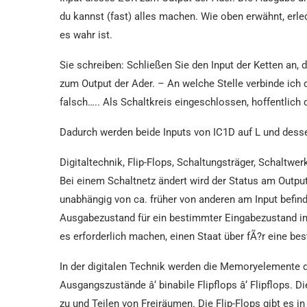
du kannst (fast) alles machen. Wie oben erwähnt, erled
es wahr ist.
Sie schreiben: Schließen Sie den Input der Ketten an, d
zum Output der Ader. – An welche Stelle verbinde ich 
falsch….. Als Schaltkreis eingeschlossen, hoffentlich di
Dadurch werden beide Inputs von IC1D auf L und dessen
Digitaltechnik, Flip-Flops, Schaltungsträger, Schaltwer
Bei einem Schaltnetz ändert wird der Status am Output
unabhängig von ca. früher von anderen am Input befin
Ausgabezustand für ein bestimmter Eingabezustand imm
es erforderlich machen, einen Staat über fÃ?r eine bes
In der digitalen Technik werden die Memoryelemente d
Ausgangszustände â‘ binabile Flipflops â‘ Flipflops. D
zu und Teilen von Freiräumen. Die Flip-Flops gibt es 