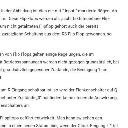
In der Abbildung ist dies die mit “ Input “ markierte Bögen. An
e. Diese Flip-Flops werden als „nicht taktsteuerbare Flip-
Zum nicht getakteten Flipflop gehört auch der bereits
ine zusätzliche Schaltung aus dem RS-Flip-Flop gewonnen, so
en von Flip Flops gelten einige Regelungen, die im
ür Betriebsspannungen werden nicht gezogen grundsätzlich, bei
uf grundsätzlich gegenüber Zustände, die Bedingung 1 am
1.
1“ am R-Eingang schaltbar ist, so wird der Flankenschalter auf Q
ternet unter Zustände „0“ auf ändert keine steuernde Auswirkung,
kenschalters an.
Flippflops geführt entwickelt. Man kann zwischen den
ann in einen neuen Status über, wenn der Clock-Eingang = 1 ist