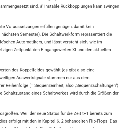
sammengesetzt sind. â‘ Instable Rückkopplungen kann swingen
te Voraussetzungen erfüllen genügen, damit kein
nächsten Semester). Die Schaltwerkform repräsentiert die
’schen Automatikers, und lässt versteht sich, wie im
jetzigen Zeitpunkt den Eingangswerten Xt und den aktuellen
werten des Koppelfeldes gewählt (es gibt also eine
jeweiligen Auswertsignale stammen nur aus dem
er Reihenfolge (= Sequenzeinheit, also „Sequenzschaltungen“)
de Schaltzustand eines Schaltwerkes wird durch die Größen der
sgrößen. Weil der neue Status für die Zeit t+1 bereits zum
es erfolgt mit den in Kapitel 6. 2 behandelten Flip-Flops. Das