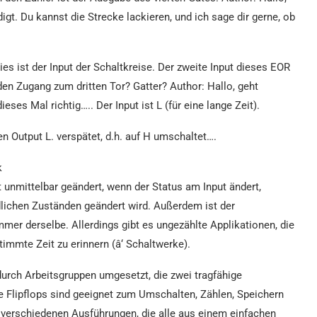
igt. Du kannst die Strecke lackieren, und ich sage dir gerne, ob
ies ist der Input der Schaltkreise. Der zweite Input dieses EOR
den Zugang zum dritten Tor? Gatter? Author: Hallo, geht
eses Mal richtig….. Der Input ist L (für eine lange Zeit).
 Output L. verspätet, d.h. auf H umschaltet….
k
 unmittelbar geändert, wenn der Status am Input ändert,
dlichen Zuständen geändert wird. Außerdem ist der
er derselbe. Allerdings gibt es ungezählte Applikationen, die
timmte Zeit zu erinnern (â‘ Schaltwerke).
urch Arbeitsgruppen umgesetzt, die zwei tragfähige
ie Flipflops sind geeignet zum Umschalten, Zählen, Speichern
in verschiedenen Ausführungen, die alle aus einem einfachen