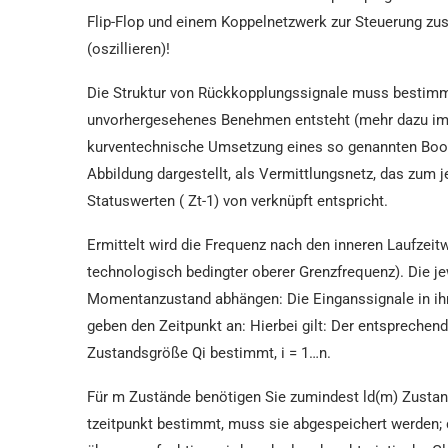
Flip-Flop und einem Koppelnetzwerk zur Steuerung zu
(oszillieren)!
Die Struktur von Rückkopplungssignale muss bestimm
unvorhergesehenes Benehmen entsteht (mehr dazu im 
kurventechnische Umsetzung eines so genannten Boole
Abbildung dargestellt, als Vermittlungsnetz, das zum 
Statuswerten ( Zt-1) von verknüpft entspricht.
Ermittelt wird die Frequenz nach den inneren Laufzeit
technologisch bedingter oberer Grenzfrequenz). Die 
Momentanzustand abhängen: Die Einganssignale in ihr
geben den Zeitpunkt an: Hierbei gilt: Der entsprechen
Zustandsgröße Qi bestimmt, i = 1…n.
Für m Zustände benötigen Sie zumindest ld(m) Zustand
tzeitpunkt bestimmt, muss sie abgespeichert werden; di