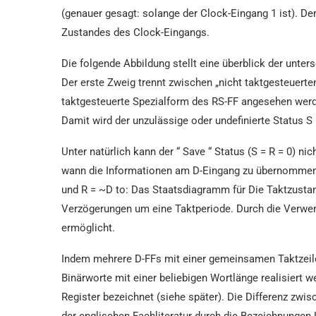
(genauer gesagt: solange der Clock-Eingang 1 ist). D
Zustandes des Clock-Eingangs.
Die folgende Abbildung stellt eine überblick der unters
Der erste Zweig trennt zwischen „nicht taktgesteuerten
taktgesteuerte Spezialform des RS-FF angesehen werde
Damit wird der unzulässige oder undefinierte Status S 
Unter natürlich kann der “ Save “ Status (S = R = 0) n
wann die Informationen am D-Eingang zu übernommen w
und R = ~D to: Das Staatsdiagramm für Die Taktzustan
Verzögerungen um eine Taktperiode. Durch die Verwe
ermöglicht.
Indem mehrere D-FFs mit einer gemeinsamen Taktzeile 
Binärworte mit einer beliebigen Wortlänge realisiert
Register bezeichnet (siehe später). Die Differenz zwi