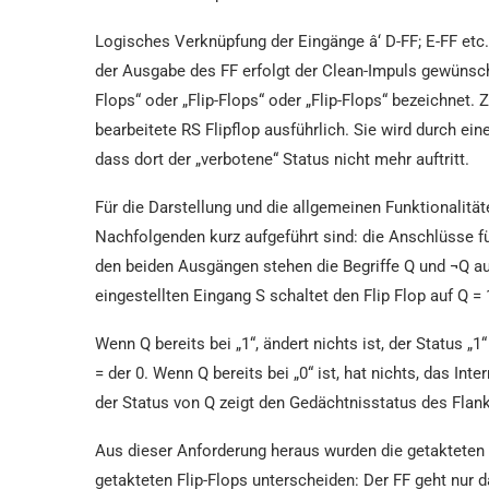
Logisches Verknüpfung der Eingänge â‘ D-FF; E-FF etc. 
der Ausgabe des FF erfolgt der Clean-Impuls gewünscht
Flops“ oder „Flip-Flops“ oder „Flip-Flops“ bezeichnet. 
bearbeitete RS Flipflop ausführlich. Sie wird durch e
dass dort der „verbotene“ Status nicht mehr auftritt.
Für die Darstellung und die allgemeinen Funktionalität
Nachfolgenden kurz aufgeführt sind: die Anschlüsse f
den beiden Ausgängen stehen die Begriffe Q und ¬Q a
eingestellten Eingang S schaltet den Flip Flop auf Q = 
Wenn Q bereits bei „1“, ändert nichts ist, der Status „
= der 0. Wenn Q bereits bei „0“ ist, hat nichts, das In
der Status von Q zeigt den Gedächtnisstatus des Flan
Aus dieser Anforderung heraus wurden die getakteten 
getakteten Flip-Flops unterscheiden: Der FF geht nur d