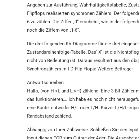
Angaben zur Ausführung, Wahrhaftigkeitstabelle, Zust
Flipflops realisierten synchronen Zählers. Der folgend
6 zu zählen. Die Ziffer „0“ erscheint, wie in der folge
noch die Ziffern von „1-6“.
Die drei folgenden KV-Diagramme für die drei eingesetz
Zustandsreihenfolge-Tabelle. Das‘ X‘ ist die Nichtpfle
nicht von Bedeutung ist. Daraus resultiert aus den ob
Synchronzählers mit D-Flip-Flops: Weitere Beiträge:
Antwortschreiben
Hallo, (von H->L und L->H) zählend. Eine 3-Bit-Zähler 
das funktionieren…. Ich habe es noch nicht herausgef
eine Kante, entweder H/L oder L/H. Kurzer L/H/L-Impu
Randabstand zählend.
Abhängig von Ihrer Zählweise. Schließen Sie den Input 
Input dieses EOR zum Output der Ader. Die Ausgabe an 