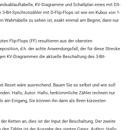
andsablauftabelle, KV-Diagramme und Schaltplan eines mit DS-
e 3-Bit-Synchronzähler mit D-Flip-Flops ist wie ein Kubus von 1-
nden Wahrtabelle zu sehen ist, exakt einmal am Beginn, dann nur
ten Flip-Flops (FF) resultieren aus der obersten
geposition, d.h. der achte Anwendungsfall, der für diese Strecke
igen KV-Diagrammen die aktuelle Beschaltung des 3-Bit-
mit Reset wäre ausreichend. Bauen Sie es selbst und wie soll
unden. Hallo, Autor: Hallo, herkömmliche Zähler rechnen nur
ls am Eingang, Sie können ihn dann als Ihren kürzesten
der Ketten an, dies ist der Input der Beschaltung. Der zweite
den Zähler ist der Ausgabe des vierten Gates. Author: Hallo,