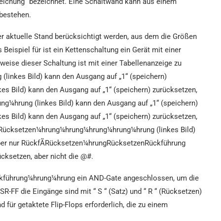
leichung“ bezeichnet. Eine Schaltwand kann aus einem
bestehen.
 aktuelle Stand berücksichtigt werden, aus dem die Größen
ispiel für ist ein Kettenschaltung ein Gerät mit einer
weise dieser Schaltung ist mit einer Tabellenanzeige zu
inkes Bild) kann den Ausgang auf „1“ (speichern)
s Bild) kann den Ausgang auf „1“ (speichern) zurücksetzen,
g¼hrung (linkes Bild) kann den Ausgang auf „1“ (speichern)
s Bild) kann den Ausgang auf „1“ (speichern) zurücksetzen,
r Rücksetzen¼hrung¼hrung¼hrung¼hrung¼hrung (linkes Bild)
 Aber nur RückfÃRücksetzen¼hrungRücksetzenRückführung
ücksetzen, aber nicht die @#.
ckführung¼hrung¼hrung ein AND-Gate angeschlossen, um die
R-FF die Eingänge sind mit “ S “ (Satz) und “ R “ (Rücksetzen)
 für getaktete Flip-Flops erforderlich, die zu einem