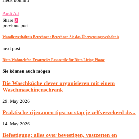
Heck kommt!
Audi A3
Share
0
Facebook
Twitter
Pinterest
Email
previous post
Wandlerverhältnis Berechnen: Berechnen Sie das Übersetzungsverhältnis
next post
Ritto Wohntelefon Ersatzteile: Ersatzteile für Ritto Living Phone
Sie können auch mögen
Die Waschküche clever organisieren mit einem
Waschmaschinenschrank
29. May 2026
Praktische rijexamen tips: zo stap je zelfverzekerd de...
14. May 2026
Befestigung: alles over bevestigen, vastzetten en